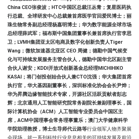
China CEO张俊波；HTC中国区总裁汪丛青；复星医药执
行总裁、全球研发中心总裁兼首席医学官回爱民博士；丽
珠生物常务副总经理杨嘉明博士；华为数字能源全球市场
总经理薛武军；福布斯中国集团董事长兼首席执行官李思
卫；LVMH集团亚太区电商及数字化创新负责人Tiger
Wang；微软加速器北亚区 CEO 周健；德勤中国气候变
化与可持续发展服务主管合伙人，德勤中国华北区副主管
合伙人谢安；KDDI开放式创新基金总经理MICHIHIKO
KASAI；将门创投创始合伙人兼CTO沈强；华大集团首席
执行官，华大基因副董事长，深圳标准化协会会长尹烨；
华为昇腾边缘智能技术专家，开源社区活跃贡献者彭志
辉；北京通用人工智能研究院常务副院长兼副理事长，国
际计算机协会（ACM）人工智能专业委员会中国区主
席，ACM中国理事会常务理事董乐；澳门大学健康科学
学院助理教授，博士生导师代云路等
行业领军人物齐聚展
会现场，就一系列科技行业息息相关的可持续发展及前沿