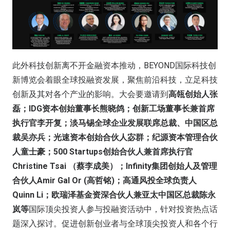
此外科技创新离不开金融资本推动，BEYOND国际科技创
新博览会着眼全球投融资发展，聚焦前沿科技，立足科技
创新及其对各个产业的影响。大会要邀请到
高瓴创始人张
磊；IDG资本创始董事长熊晓鸽；创新工场董事长兼首席
执行官李开复；淡马锡全球企业发展联席总裁、中国区总
裁吴亦兵；光速资本创始合伙人宓群；纪源资本管理合伙
人童士豪；500 Startups创始合伙人兼首席执行官
Christine Tsai （蔡李成美）；Infinity集团创始人及管理
合伙人Amir Gal Or (高哲铭)；高通风投全球负责人
Quinn Li；欧瑞泽基金资深合伙人兼亚太中国区总裁陈永
岚等
国际顶尖投资人参与投融资活动中，针对投资热点话
题深入探讨。促进创新创业者与全球顶尖投资人和各个行