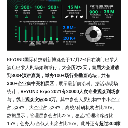
BEYOND国际科技创新博览会于12月2-4日在澳门巴黎人
酒店巴黎人剧场如期举行，
大会历时3天，首届大会邀请
到300+演讲嘉宾，举办100+场行业垂直论坛，共有
300+企业集中亮相展区
，展示最新前沿科。据活动现场
统计，
BEYOND Expo 2021有20000人次专业观众到场参
与，线上观众突破350万。
其中参会人员机构中中小企业
占比38%，大企业占比28%，高校/科研机构占比10%。
数据显示，管理层参会占比23%，总监/经理出席占比
15%；创办人/合伙人出席占比16%。此外还有
超过300家