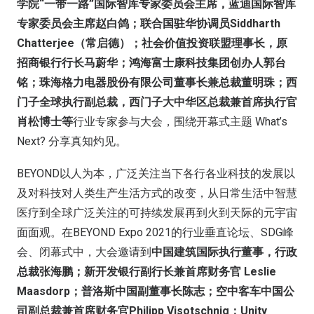
学院“一带一路”国际智库专家委员会主席，蓝迪国际智库
专家委员会主席赵白鸽；联合国驻华协调员Siddharth
Chatterjee（常启德）；社会价值投资联盟理事长，原
招商银行行长马蔚华；鸿海富士康科技集团创办人郭台
铭；珠海格力电器股份有限公司董事长兼总裁董明珠；西
门子全球执行副总裁，西门子大中华区总裁兼首席执行官
肖松博士等
行业专家参与大会，围绕开幕式主题 What’s
Next? 分享真知灼见。
BEYOND以人为本，广泛关注当下各行各业科技的发展以
及对科技对人类生产生活方式的改变，从日常生活中智慧
医疗到全球广泛关注的可持续发展再到火到天际的元宇宙
面面观。在BEYOND Expo 2021的行业垂直论坛、SDG峰
会、闭幕式中，大会邀请到
中国建筑国际执行董事，行政
总裁张海鹏；新开发银行副行长兼首席财务官 Leslie
Maasdorp；普洛斯中国副董事长陈志；空中客车中国公
司副总裁兼首席财务官Philipp Visotschnig；Unity