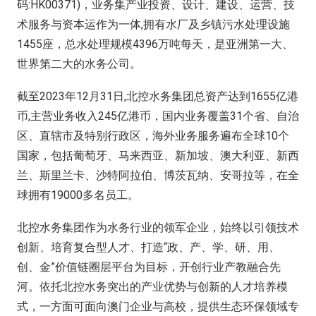
码:HK00371)，业务集产业投资、设计、建设、运营、技
术服务与资本运作为一体,拥有水厂及乡镇污水处理设施
1455座，总水处理规模4396万吨每天，是亚洲第一大、
世界第二大的水务公司。
截至2023年12月31日,北控水务集团总资产达到1655亿港
币,主营业务收入245亿港币，国内业务覆盖31个省、自治
区、直辖市及特别行政区，海外业务服务遍布全球10个
国家，包括葡萄牙、马来西亚、新加坡、澳大利亚、新西
兰、斯里兰卡、沙特阿拉伯、博茨瓦纳、安哥拉等，在全
球拥有19000多名员工。
北控水务集团作为水务行业的领军企业，始终以引领技术
创新、培育复合型人才、打造“政、产、学、研、用、
创、金”价值链圈层平台为目标，开创行业产教融合先
河。依托北控水务突出的产业优势与创新的人才培养模
式，一方面可面向澳门企业与高校，提供生态环保领域专