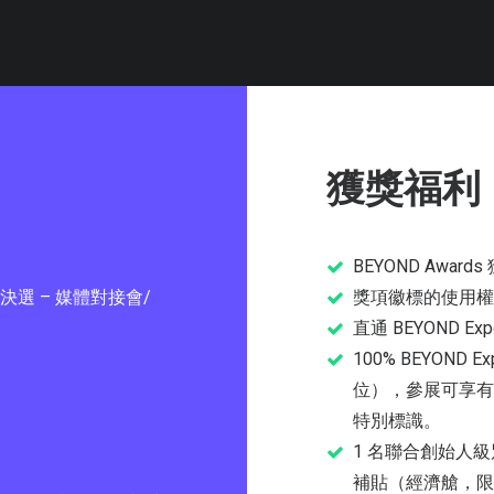
獲獎福利
BEYOND Award
終決選 – 媒體對接會/
獎項徽標的使用權
直通 BEYOND
100% BEYON
位），參展可享有各
特別標識。
1 名聯合創始人級別
補貼（經濟艙，限