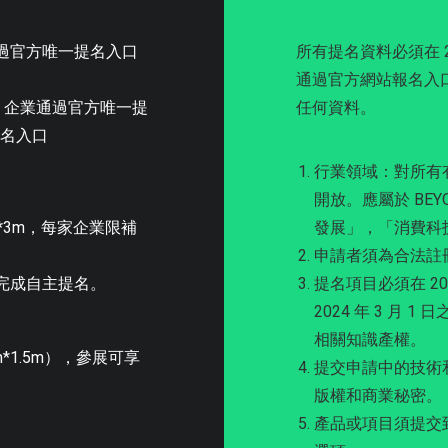
過官方唯一提名入口
所有提名資料必須在 20
通過官方網站報名入
選送。企業通過官方唯一提
任何資料。
提名入口
行業領域：對所有
開放。應屬於 BEY
*3m，每家企業限補
發展」，「消費科
申請者須為合法註
，並完成自主提名。
提名項目必須在 20
2024 年 3 月
相關知識產權。
*1.5m），參展可享
提交申請中的技術
版權和商業秘密。
產品或項目須提交