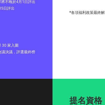
將不晚於4月1日評出
15日評出
*各項福利政策最終解釋權
30 家入圍
員會會議決議，評選最終榜
提名資格