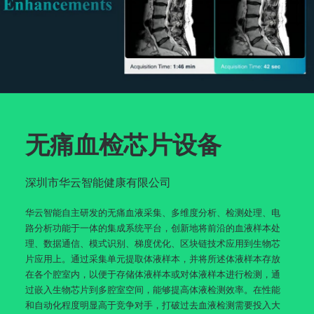
无痛血检芯片设备
深圳市华云智能健康有限公司
华云智能自主研发的无痛血液采集、多维度分析、检测处理、电
路分析功能于一体的集成系统平台，创新地将前沿的血液样本处
理、数据通信、模式识别、梯度优化、区块链技术应用到生物芯
片应用上。通过采集单元提取体液样本，并将所述体液样本存放
在各个腔室内，以便于存储体液样本或对体液样本进行检测，通
过嵌入生物芯片到多腔室空间，能够提高体液检测效率。在性能
和自动化程度明显高于竞争对手，打破过去血液检测需要投入大