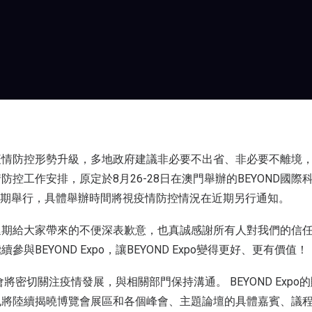
疫情防控形勢升級，多地政府建議非必要不出省、非必要不離境
防控工作安排，原定於8月26-28日在澳門舉辦的BEYOND國際
po)將延期舉行，具體舉辦時間將視疫情防控情況在近期另行通知。
延期給大家帶來的不便深表歉意，也真誠感謝所有人對我們的信
與BEYOND Expo，讓BEYOND Expo變得更好、更有價值！
o組委會將密切關注疫情發展，與相關部門保持溝通。 BEYOND Exp
也將陸續揭曉博覽會展區和各個峰會、主題論壇的具體嘉賓、議