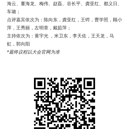
海云、董海龙、梅伟、赵磊、谷长平、龚亚红、都义日、
车璐；
点评嘉宾依次为：陈向东，龚亚红，王锷，曹学照，顾小
萍，王秀丽，左明章，戴茹萍；
主持依次为：黄宇光 ，米卫东，李天佐，王天龙，马
虹，郭向阳
*最终议程以大会官网为准