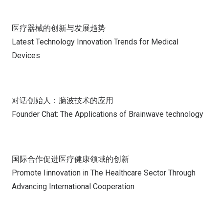
医疗器械的创新与发展趋势
Latest Technology Innovation Trends for Medical
Devices
对话创始人：脑波技术的应用
Founder Chat: The Applications of Brainwave technology
国际合作促进医疗健康领域的创新
Promote Iinnovation in The Healthcare Sector Through
Advancing International Cooperation