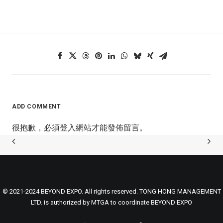
ADD COMMENT
很抱歉，必須
登入
網站才能發佈留言。
© 2021-2024 BEYOND EXPO. All rights reserved. TONG HONG MANAGEMENT
LTD. is authorized by MTGA to coordinate BEYOND EXPO