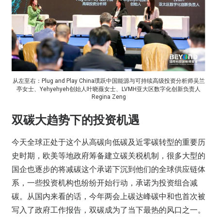
从左至右：Plug and Play China璞跃中国能源与可持续高级投资分析师吴兰
亭女士、Yehyehyeh创始人叶晓薇女士、LVMH亚大区数字化创新负责人
Regina Zeng
双碳大趋势下的投资机遇
今天全球正处于这个从高碳向低碳及近零碳转型的重要历
史时期，欧美等地政府筹备建立碳关税机制，很多大型的
国企也逐步的将减碳这个承诺下沉到他们的全球供应链体
系，一些投资机构也纷纷开始行动，承诺为投资组合减
碳。从国内来看的话，今年两会上碳达峰碳中和也首次被
写入了政府工作报告，双碳成为了当下最热的风口之一。