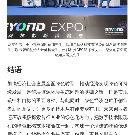
从左至右：创业邦总编辑黄翔先生、深圳易马达科技有限公司副总裁沈剑先
生、欧卡智舶创始人朱健楠先生、吉影科技CEO邱海虹女士、柴火创客空间
创始人潘昊先生
结语
加快经济社会发展全面绿色转型，推动经济实现绿色可持
续发展，是解决资源环境生态问题的基础之策，也是实现
碳中和目标的重要途径。与此同时，绿色经济也赋予创业
者新的意义，让更多的技术从有趣变成有用。未来创业者
还应该积极探索各行各业的绿色化方向，把数字技术跟现
有的绿色低碳技术结合在一起，构建一个渐进的绿色低碳
新模式，也让整个创业生态更加健康，更具长期主义。