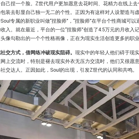
给自己捏一个脸。Z世代用户更加愿意去花时间、花精力在线上去
的包装去彰显自己独一无二的个性。正因为有这样对人设塑造与
Soul专属的新职业叫做“捏脸师”，“捏脸师”在平台个性商城可
收入。就在最近，平台的一位“捏脸师”创造了4.5万元的月收入
过头像勾勒出的一个个性格画像，正在为现实生活创造更多的职
拟社交方式，借网络冲破现实阻碍。
现实中的年轻人他们碍于现
在网上交流时，特别是褪去现实外衣无压力交流时，他们又很愿
社交达人。正因如此，Soul的出现，引发Z世代的认同和共鸣。