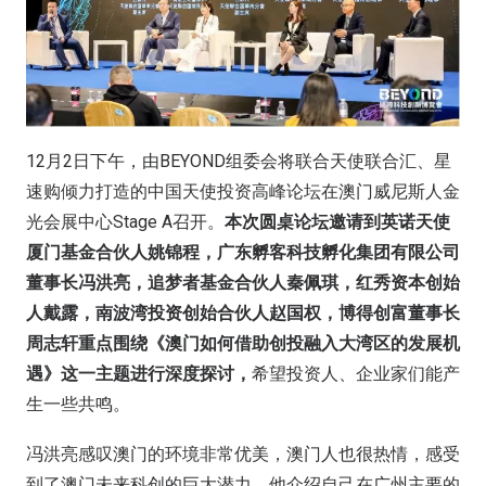
12月2日下午，由BEYOND组委会将联合天使联合汇、星
速购倾力打造的中国天使投资高峰论坛在澳门威尼斯人金
光会展中心Stage A召开。
本次圆桌论坛邀请到英诺天使
厦门基金合伙人姚锦程，广东孵客科技孵化集团有限公司
董事长冯洪亮，追梦者基金合伙人秦佩琪，红秀资本创始
人戴露，南波湾投资创始合伙人赵国权，博得创富董事长
周志轩重点围绕《澳门如何借助创投融入大湾区的发展机
遇》这一主题进行深度探讨，
希望投资人、企业家们能产
生一些共鸣。
冯洪亮感叹澳门的环境非常优美，澳门人也很热情，感受
到了澳门未来科创的巨大潜力。他介绍自己在广州主要的