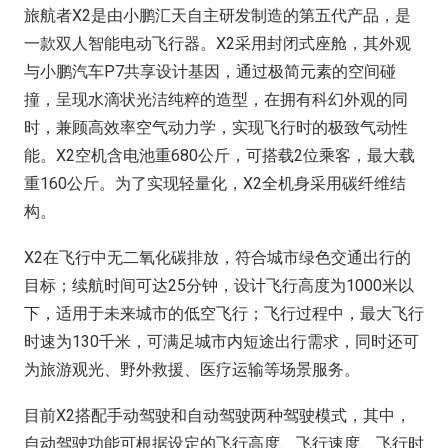
旅航者X2是由小鹏汇天自主研发制造的第五代产品，是
一款双人智能电动飞行器。X2采用封闭式座舱，其外观
与小鹏汽车P7共享设计基因，通过极简元素的空间碰
撞，呈现水滴状光洁纯粹的造型，在拥有科幻外观的同
时，兼顾高效率空气动力学，实现飞行时的极致气动性
能。X2空机含电池重680公斤，可搭载2位乘客，最大载
重160公斤。为了实现轻量化，X2全机身采用碳纤维结
构。
X2在飞行中无二氧化碳排放，符合城市绿色交通出行的
目标；续航时间可达25分钟，设计飞行高度为1000米以
下，适用于未来城市的低空飞行；飞行过程中，最大飞行
时速为130千米，可满足城市内短途出行需求，同时还可
为旅游观光、野外救援、医疗运输等场景服务。
目前X2搭配手动驾驶和自动驾驶两种驾驶模式，其中，
自动驾驶功能可根据设定的飞行高度、飞行速度、飞行时